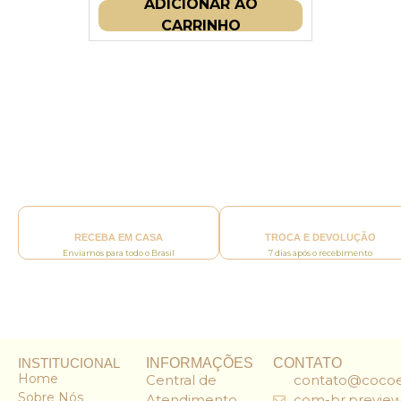
ADICIONAR AO
CARRINHO
RECEBA EM CASA
TROCA E DEVOLUÇÃO
Enviamos para todo o Brasil
7 dias após o recebimento
INSTITUCIONAL
INFORMAÇÕES
CONTATO
Home
Central de
contato@cocoe
Sobre Nós
Atendimento
com-br.preview