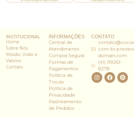
Enviamos para todo o Brasil
7 dias após o recebimento
INSTITUCIONAL
INFORMAÇÕES
CONTATO
Home
Central de
contato@cocoe
Sobre Nós
Atendimento
com-br.preview
Missão, Visão e
Compra Segura
domain.com
Valores
Formas de
(41) 99261-
Contato
Pagamentos
8278
Política de
Trocas
Política de
Privacidade
Rastreamento
de Pedidos