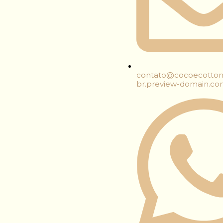
contato@cocoecotto
br.preview-domain.c