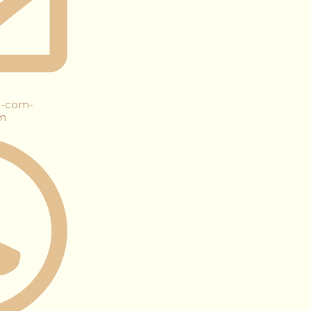
n-com-
om