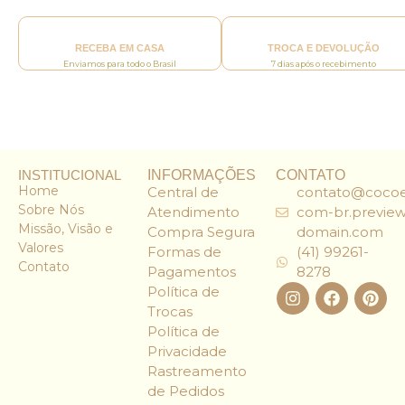
RECEBA EM CASA
TROCA E DEVOLUÇÃO
Enviamos para todo o Brasil
7 dias após o recebimento
INSTITUCIONAL
INFORMAÇÕES
CONTATO
Home
Central de
contato@cocoe
Sobre Nós
Atendimento
com-br.preview
Missão, Visão e
Compra Segura
domain.com
Valores
Formas de
(41) 99261-
Contato
Pagamentos
8278
Política de
Trocas
Política de
Privacidade
Rastreamento
de Pedidos