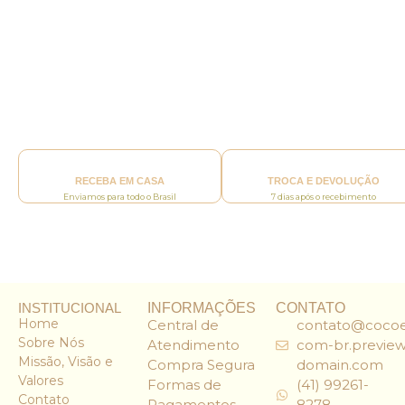
RECEBA EM CASA
TROCA E DEVOLUÇÃO
Enviamos para todo o Brasil
7 dias após o recebimento
INSTITUCIONAL
INFORMAÇÕES
CONTATO
Home
Central de
contato@cocoe
Sobre Nós
Atendimento
com-br.preview
Missão, Visão e
Compra Segura
domain.com
Valores
Formas de
(41) 99261-
Contato
Pagamentos
8278